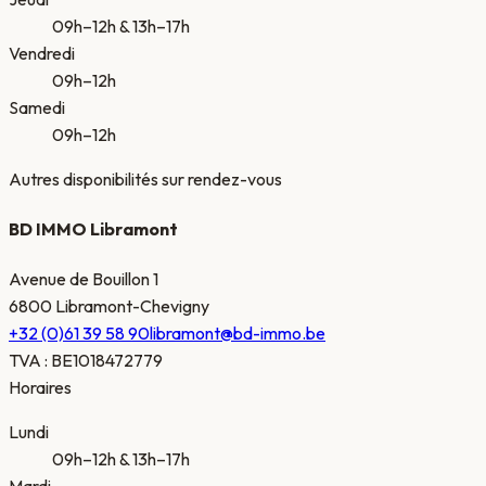
09h–12h & 13h–17h
Vendredi
09h–12h
Samedi
09h–12h
Autres disponibilités sur rendez-vous
BD IMMO Libramont
Avenue de Bouillon 1
6800 Libramont-Chevigny
+32 (0)61 39 58 90
libramont@bd-immo.be
TVA
:
BE1018472779
Horaires
Lundi
09h–12h & 13h–17h