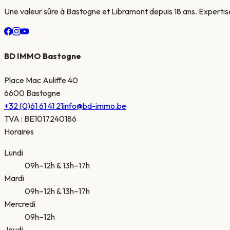
Une valeur sûre à Bastogne et Libramont depuis 18 ans. Expertise
BD IMMO Bastogne
Place Mac Auliffe 40
6600 Bastogne
+32 (0)61 61 41 21
info@bd-immo.be
TVA
:
BE1017240186
Horaires
Lundi
09h–12h & 13h–17h
Mardi
09h–12h & 13h–17h
Mercredi
09h–12h
Jeudi