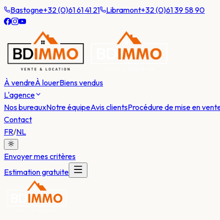
Bastogne
+32 (0)61 61 41 21
Libramont
+32 (0)61 39 58 90
À vendre
À louer
Biens vendus
L'agence
Nos bureaux
Notre équipe
Avis clients
Procédure de mise en vent
Contact
FR
/
NL
Envoyer mes critères
Estimation gratuite