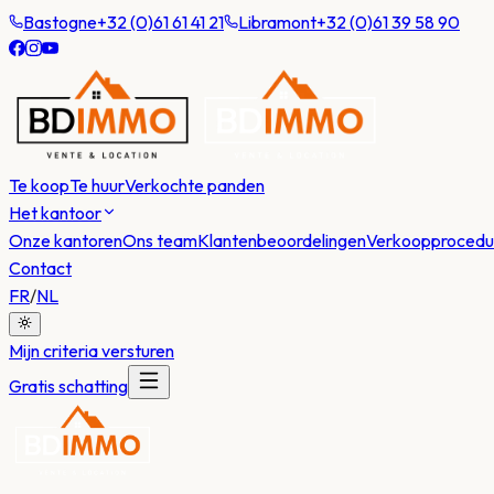
Bastogne
+32 (0)61 61 41 21
Libramont
+32 (0)61 39 58 90
Te koop
Te huur
Verkochte panden
Het kantoor
Onze kantoren
Ons team
Klantenbeoordelingen
Verkoopprocedu
Contact
FR
/
NL
Mijn criteria versturen
Gratis schatting