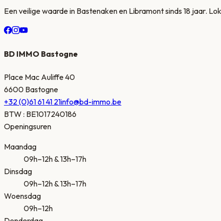
Een veilige waarde in Bastenaken en Libramont sinds 18 jaar. Lok
BD IMMO Bastogne
Place Mac Auliffe 40
6600 Bastogne
+32 (0)61 61 41 21
info@bd-immo.be
BTW
:
BE1017240186
Openingsuren
Maandag
09h–12h & 13h–17h
Dinsdag
09h–12h & 13h–17h
Woensdag
09h–12h
Donderdag