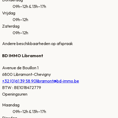
09h–12h & 13h–17h
Vrijdag
09h–12h
Zaterdag
09h–12h
Andere beschikbaarheden op afspraak
BD IMMO Libramont
Avenue de Bouillon 1
6800 Libramont-Chevigny
+32 (0)61 39 58 90
libramont@bd-immo.be
BTW
:
BE1018472779
Openingsuren
Maandag
09h–12h & 13h–17h