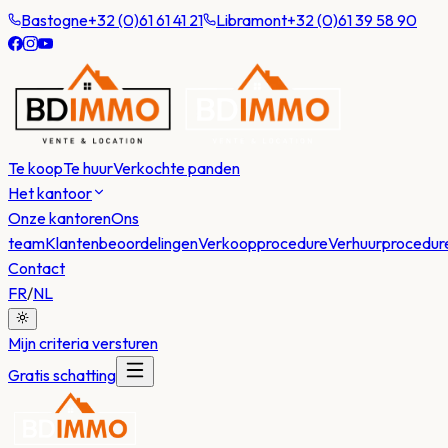
Bastogne
+32 (0)61 61 41 21
Libramont
+32 (0)61 39 58 90
Te koop
Te huur
Verkochte panden
Het kantoor
Onze kantoren
Ons
team
Klantenbeoordelingen
Verkoopprocedure
Verhuurprocedur
Contact
FR
/
NL
Mijn criteria versturen
Gratis schatting