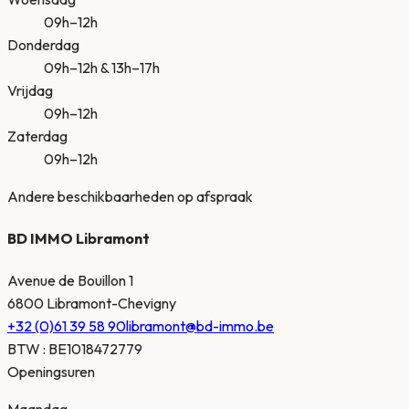
09h–12h
Donderdag
09h–12h & 13h–17h
Vrijdag
09h–12h
Zaterdag
09h–12h
Andere beschikbaarheden op afspraak
BD IMMO Libramont
Avenue de Bouillon 1
6800 Libramont-Chevigny
+32 (0)61 39 58 90
libramont@bd-immo.be
BTW
:
BE1018472779
Openingsuren