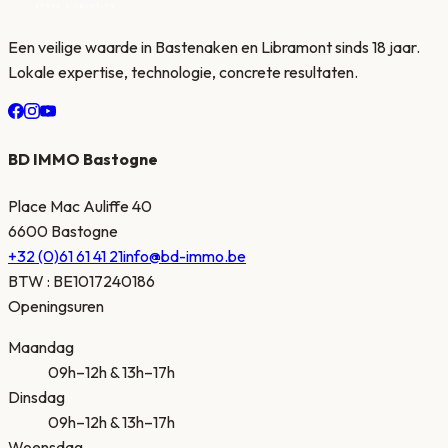
Een veilige waarde in Bastenaken en Libramont sinds 18 jaar.
Lokale expertise, technologie, concrete resultaten.
BD IMMO Bastogne
Place Mac Auliffe 40
6600 Bastogne
+32 (0)61 61 41 21
info@bd-immo.be
BTW
:
BE1017240186
Openingsuren
Maandag
09h–12h & 13h–17h
Dinsdag
09h–12h & 13h–17h
Woensdag